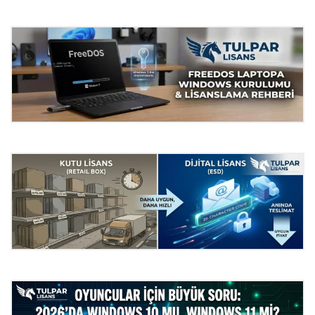
Excel ile Proje Yönetmeye
Çalışmaktan Yorulmadınız mı?
İşte Profesyonel Çözüm –
Microsoft Project
FreeDOS Laptopa Windows Nasıl
Kurulur? Lisanslama ve Kurulum
Rehberi
Dijital Lisans Nedir? Neden Kutu
Lisanslardan Çok Daha Uygundur?