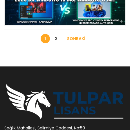
2026 Oyun Performansı: Windows
1
2
SONRAKI
10 mu Yoksa Windows 11 mi?
Sağlık Mahallesi, Selimiye Caddesi, No:59