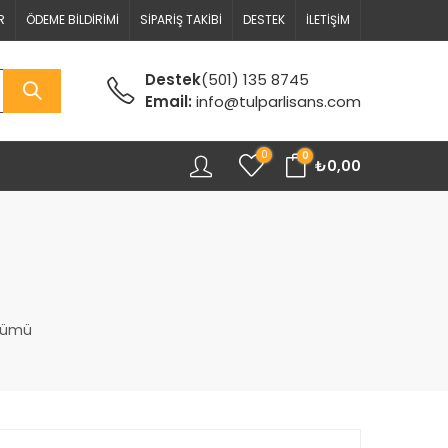
R
ÖDEME BILDIRIMI
SIPARIŞ TAKIBI
DESTEK
İLETIŞIM
Destek
(501) 135 8745
Email:
info@tulparlisans.com
0
0
₺
0,00
özümü