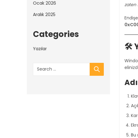
Ocak 2026
zaten 
Aralık 2025
Endişe
0xC0
Categories
🛠️
Yazılar
Window
elinizd
Adı
Kl
Açı
Kar
Ekr
Bu 