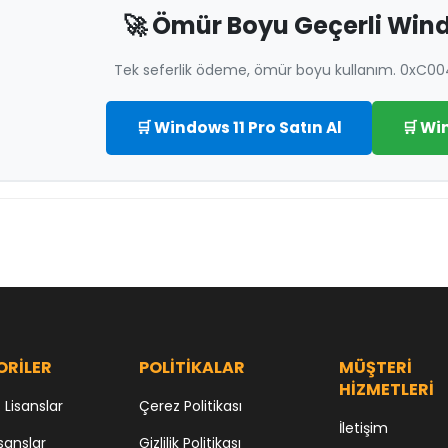
🚀 Ömür Boyu Geçerli Wind
Tek seferlik ödeme, ömür boyu kullanım. 0xC0
🛒 Windows 11 Pro Satın Al
🛒 Wi
ORİLER
POLİTİKALAR
MÜŞTERİ
HİZMETLERİ
Lisanslar
Çerez Politikası
İletişim
sanslar
Gizlilik Politikası