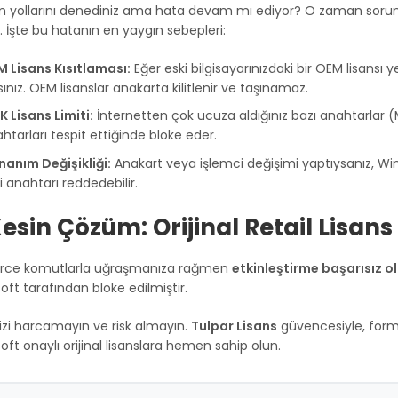
yollarını denediniz ama hata devam mı ediyor? O zaman sorunun k
ir. İşte bu hatanın en yaygın sebepleri:
 Lisans Kısıtlaması:
Eğer eski bilgisayarınızdaki bir OEM lisansı 
rsınız. OEM lisanslar anakarta kilitlenir ve taşınamaz.
 Lisans Limiti:
İnternetten çok ucuza aldığınız bazı anahtarlar (MA
htarları tespit ettiğinde bloke eder.
anım Değişikliği:
Anakart veya işlemci değişimi yaptıysanız, Wind
i anahtarı reddedebilir.
esin Çözüm: Orijinal Retail Lisans
erce komutlarla uğraşmanıza rağmen
etkinleştirme başarısız o
oft tarafından bloke edilmiştir.
izi harcamayın ve risk almayın.
Tulpar Lisans
güvencesiyle, forma
oft onaylı orijinal lisanslara hemen sahip olun.