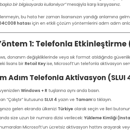
başka bir bilgisayarda kullanılıyor”
mesajıyla karşı karşıyasınız.
lenmeyin, bu hata her zaman lisansınızın yandığı anlamına gelm
04C008 hatası
için en etkili çözüm yöntemlerini adım adım anlat
 Yöntem 1: Telefonla Etkinleştirme
s, donanım değişikliklerinde veya sık format atıldığında güvenlik
eki lisans bir
Retail Key
ise, Microsoft’un telefonla aktivasyon servi
m Adım Telefonla Aktivasyon (SLUI 
avyenizden
Windows + R
tuşlarına aynı anda basın.
lan “Çalıştır” kutusuna
SLUI 4
yazın ve
Tamam
‘a tıklayın.
şınıza gelen ekranda ülkenizi
Türkiye
olarak seçin ve İleri butonu
anda size uzun bir numara dizisi verilecek:
Yükleme Kimliği (Insta
numaraları Microsoft’un ücretsiz aktivasyon hattını arayarak veya