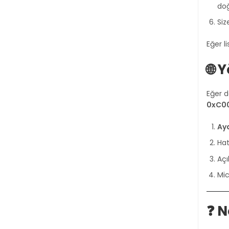
doğ
Siz
Eğer l
🌐 
Eğer d
0xC00
Aya
Ha
Aç
Mic
❓ 