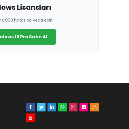
ows Lisansları
04C008 hatasına veda edin.
ndows 10 Pro Satın Al