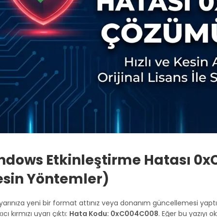
ndows Etkinleştirme Hatası 
esin Yöntemler)
ayarınıza yeni bir format attınız veya donanım güncellemesi yaptın
ıcı kırmızı uyarı çıktı:
Hata Kodu: 0xC004C008
. Eğer bu yazıyı