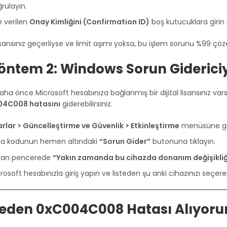
rulayın.
e verilen
Onay Kimliğini (Confirmation ID)
boş kutucuklara girin 
isansınız geçerliyse ve limit aşımı yoksa, bu işlem sorunu %99 çöz
Yöntem 2: Windows Sorun Gidericiy
aha önce Microsoft hesabınıza bağlanmış bir dijital lisansınız var
4C008 hatasını
giderebilirsiniz.
rlar > Güncelleştirme ve Güvenlik > Etkinleştirme
menüsüne gi
ta kodunun hemen altındaki
“Sorun Gider”
butonuna tıklayın.
ılan pencerede
“Yakın zamanda bu cihazda donanım değişikliğ
rosoft hesabınızla giriş yapın ve listeden şu anki cihazınızı seçerek
Neden 0xC004C008 Hatası Alıyor