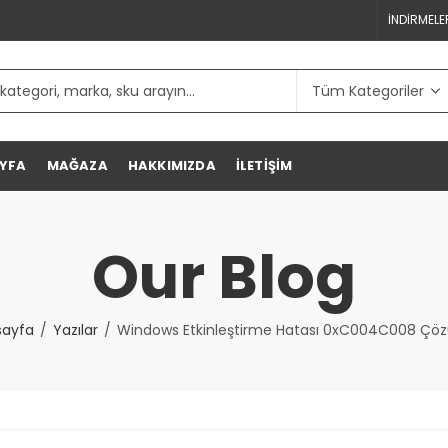
İNDIRMELE
YFA
MAĞAZA
HAKKIMIZDA
İLETIŞIM
Our Blog
sayfa
Yazılar
Windows Etkinleştirme Hatası 0xC004C008 Ç