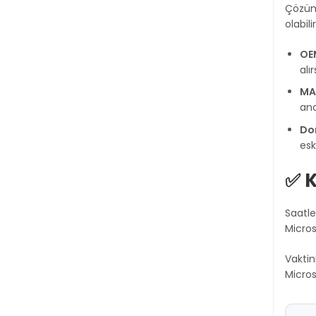
Çözüm 
olabil
OEM
alı
MAK
ana
Don
esk
✅ K
Saatl
Micros
Vaktin
Micros