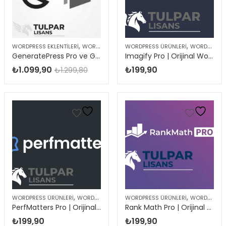
,
,
,
WORDPRESS EKLENTILERI
WORDPRESS TEMALARI
WORDPRESS ÜRÜNLERI
WORDPRESS ÜRÜNLERI
WORDPRESS EKLENTILERI
GeneratePress Pro ve GenerateBlocks Pro – Avantaj Paketi
Imagify Pro | Orijinal WordPress Eklentisi
₺
1.099,90
₺
199,90
₺
1.299,80
,
,
WORDPRESS ÜRÜNLERI
WORDPRESS EKLENTILERI
WORDPRESS ÜRÜNLERI
WORDPRESS EKLENTILERI
PerfMatters Pro | Orijinal WordPress Eklentisi
Rank Math Pro | Orijinal WordPress Eklentisi
₺
199,90
₺
199,90