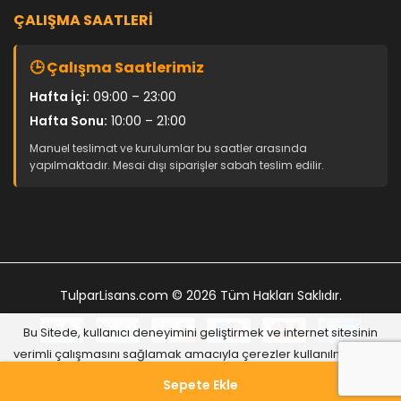
ÇALIŞMA SAATLERI
🕒 Çalışma Saatlerimiz
Hafta İçi:
09:00 – 23:00
Hafta Sonu:
10:00 – 21:00
Manuel teslimat ve kurulumlar bu saatler arasında
yapılmaktadır. Mesai dışı siparişler sabah teslim edilir.
TulparLisans.com
© 2026 Tüm Hakları Saklıdır.
Bu Sitede, kullanıcı deneyimini geliştirmek ve internet sitesinin
verimli çalışmasını sağlamak amacıyla çerezler kullanılmaktadır.
Evet, Kabul Ediyorum
Sepete Ekle