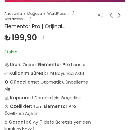
Anasayfa
Mağaza
WordPress Ürünleri
WordPress Eklentileri
Elementor Pro | Orijinal
WordPress Eklentisi
₺
199,90
Stokta
🚀
Ürün:
Orijinal
Elementor Pro
Lisansı
✅
Kullanım Süresi:
1 Yıl Boyunca Aktif
🔄
Güncelleme:
Otomatik Güncelleme
Alır
💻
Kapsam:
1 Domain İçin Geçerlidir
🎯
Özellikler:
Tüm
Elementor Pro
Özellikleri Açıktır
⏳
Garanti:
6 Ay (1 defa ücretsiz yeniden
kurulum hakkı)