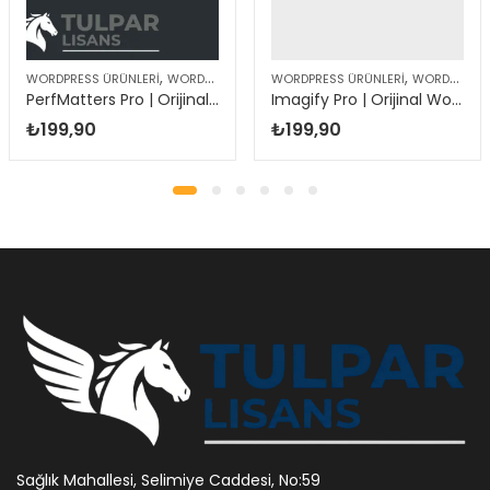
,
,
WORDPRESS ÜRÜNLERI
WORDPRESS EKLENTILERI
WORDPRESS ÜRÜNLERI
WORDPRESS EKLENTILERI
PerfMatters Pro | Orijinal WordPress Eklentisi
Imagify Pro | Orijinal WordPress Eklentisi
₺
199,90
₺
199,90
Sağlık Mahallesi, Selimiye Caddesi, No:59