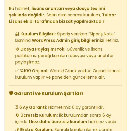
Bu hizmet,
lisans anahtarı veya dosya teslimi
şeklinde değildir.
Satın alım sonrası kurulum,
Tulpar
Lisans ekibi tarafından bizzat yapılmaktadır.
🔐
Kurulum Bilgileri:
Sipariş verirken “Sipariş Notu”
kısmına
WordPress Admin giriş bilgilerinizi
iletiniz.
🚫
Dosya Paylaşımı Yok:
Güvenlik ve lisans
politikamız gereği kurulum dosyası veya anahtar
paylaşılmaz.
✅
%100 Orijinal:
Warez/Crack yoktur. Orijinal lisanslı
kurulum yapılır ve panelden güncelleme alır.
🛡️ Garanti ve Kurulum Şartları
⏳
6 Ay Garanti:
Hizmetimiz 6 ay garantilidir.
🔄
Ücretsiz Kurulum:
İlk kurulumdan sonra 6 ay
içinde
1 kez daha ücretsiz kurulum
hakkınız vardır.
💰
Ekstra Kurulum:
Sonraki kurulumlar ek ücrete