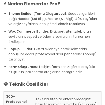
⚡ Neden Elementor Pro?
Theme Builder (Tema Oluşturucu):
Sadece içerikleri
değil; Header (Üst Bilgi), Footer (Alt Bilgi), 404 sayfaları
ve arşiv sayfalarını dahi görsel olarak tasarlayın.
WooCommerce Builder:
E-ticaret sitenizdeki ürün
sayfalarını, sepeti ve ödeme sayfalarını tamamen
özelleştirin.
Popup Builder:
Ekstra eklentiye gerek kalmadan,
dönüşüm odaklı profesyonel açılır pencereler (popup)
tasarlayın.
Form Oluşturucu:
İletişim formlarınızı görsel arayüzle
oluşturun, pazarlama araçlarına entegre edin.
💎 Teknik Özellikler
300+
Tek tıkla sitenize aktarabileceğiniz
Profesyonel
hazır tasarımlar ve bloklar (Kit Library).