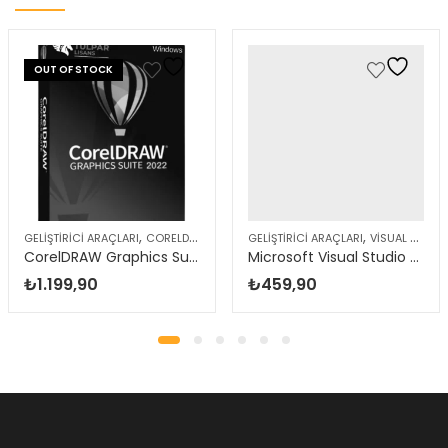
OUT OF STOCK
,
,
GELIŞTIRICI ARAÇLARI
CORELDRAW ÜRÜNLERI
GELIŞTIRICI ARAÇLARI
VISUAL STUDIO
CorelDRAW Graphics Suite 2022 – Windows
Microsoft Visual Studio 2017 Professional
₺
1.199,90
₺
459,90