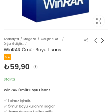
Anasayfa
Mağaza
Geliştirici Araçları
Diğer Geliştirici Ürünleri
WinRAR Ömür Boyu Lisans
5 ★
₺
59,90
Stokta
WinRAR Ömür Boyu Lisans
✅ 1 cihaz içindir.
✅ Ömür boyu kullanım sağlar.
✅ Lisans dosyası teslim edilir.