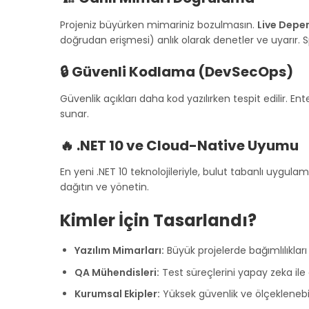
Projeniz büyürken mimariniz bozulmasın.
Live Depe
doğrudan erişmesi) anlık olarak denetler ve uyarır.
🔒 Güvenli Kodlama (DevSecOps)
Güvenlik açıkları daha kod yazılırken tespit edilir. E
sunar.
🔥 .NET 10 ve Cloud-Native Uyumu
En yeni .NET 10 teknolojileriyle, bulut tabanlı uygu
dağıtın ve yönetin.
Kimler İçin Tasarlandı?
Yazılım Mimarları:
Büyük projelerde bağımlılıklar
QA Mühendisleri:
Test süreçlerini yapay zeka il
Kurumsal Ekipler:
Yüksek güvenlik ve ölçeklenebili