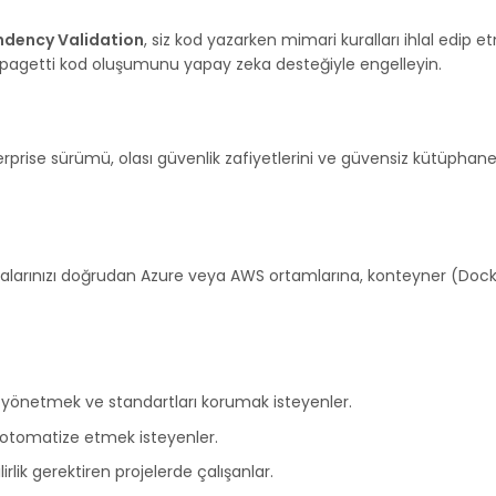
ndency Validation
, siz kod yazarken mimari kuralları ihlal edip 
 Spagetti kod oluşumunu yapay zeka desteğiyle engelleyin.
nterprise sürümü, olası güvenlik zafiyetlerini ve güvensiz kütüphane
lamalarınızı doğrudan Azure veya AWS ortamlarına, konteyner (Dock
ı yönetmek ve standartları korumak isteyenler.
e otomatize etmek isteyenler.
rlik gerektiren projelerde çalışanlar.