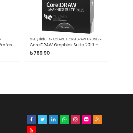
,
O
GELIŞTIR
GELIŞTIRICI ARAÇLARI
CORELDRAW ÜRÜNLERI
Microsoft Visual Studio 2019 Professional
CorelDRAW Graphics Suite 2019 – Windows
₺
689
₺
789,90