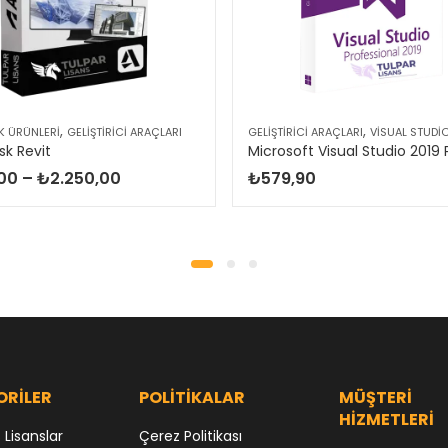
,
,
K ÜRÜNLERI
GELIŞTIRICI ARAÇLARI
GELIŞTIRICI ARAÇLARI
VISUAL STUDI
k Revit
Fiyat
00
–
₺
2.250,00
₺
579,90
aralığı:
₺750,00
-
₺2.250,00
ORİLER
POLİTİKALAR
MÜŞTERİ
HİZMETLERİ
Lisanslar
Çerez Politikası