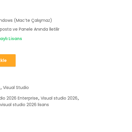
ndows (Mac’te Çalışmaz)
posta ve Panele Anında İletilir
aylı Lisans
kle
 Enterprise adet
ı
,
Visual Studio
dio 2026 Enterprise
,
Visual studio 2026
,
visual studio 2026 lisans