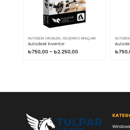
,
ÜNLERI
AUTODESK ÜRÜNLERI
GELIŞTIRICI ARAÇLARI
AUTODES
CorelDRAW Technical Suite 2024 – Windows
Autodesk Inventor
Autodes
Fiyat
₺
750,00
–
₺
2.250,00
₺
750,
aralığı:
₺750,00
-
₺2.250,00
KATEG
Windows 