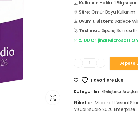
💻
Kullanım Hakkı:
1 Bilgisayar
♾️
Süre:
Ömür Boyu Kullanım
⚠️
Uyumlu Sistem:
Sadece Wi
🚀
Teslimat:
Sipariş Sonrası E-
✅ %100 Orijinal Microsoft On
Sepete E
Microsoft Visual Studio 2026
Favorilere Ekle
Kategoriler:
Geliştirici Araçlar
Etiketler:
Microsoft Visual Stu
Visual Studio 2026 Enterprise
,