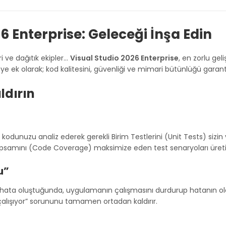
6 Enterprise: Geleceği İnşa Edin
i ve dağıtık ekipler…
Visual Studio 2026 Enterprise
, en zorlu gel
e ek olarak; kod kalitesini, güvenliği ve mimari bütünlüğü garanti
aldırın
kodunuzu analiz ederek gerekli Birim Testlerini (Unit Tests) sizin
 kapsamını (Code Coverage) maksimize eden test senaryoları üreti
u”
 hata oluştuğunda, uygulamanın çalışmasını durdurup hatanın ol
alışıyor” sorununu tamamen ortadan kaldırır.