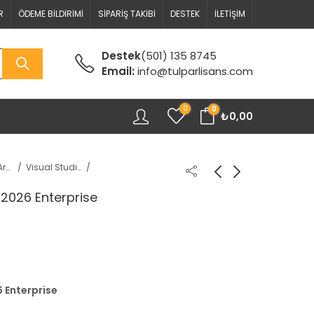
R
ÖDEME BILDIRIMI
SIPARIŞ TAKIBI
DESTEK
İLETIŞIM
Destek
(501) 135 8745
Email:
info@tulparlisans.com
0
0
₺
0,00
Geliştirici Araçları
Visual Studio
 2026 Enterprise
 Enterprise