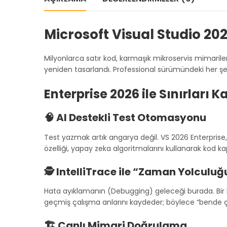
Microsoft Visual Studio 202
Milyonlarca satır kod, karmaşık mikroservis mimariler
yeniden tasarlandı. Professional sürümündeki her şey
Enterprise 2026 ile Sınırları K
🧠 AI Destekli Test Otomasyonu
Test yazmak artık angarya değil. VS 2026 Enterprise, 
özelliği, yapay zeka algoritmalarını kullanarak kod
🕵️ IntelliTrace ile “Zaman Yolculuğ
Hata ayıklamanın (Debugging) geleceği burada. Bir
geçmiş çalışma anlarını kaydeder; böylece “bende ç
🏗️ Canlı Mimari Doğrulama