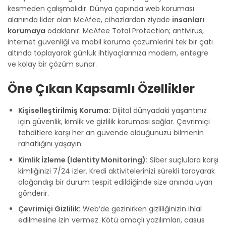
kesmeden çalışmalıdır. Dünya çapında web koruması
alanında lider olan McAfee, cihazlardan ziyade
insanları
korumaya
odaklanır. McAfee Total Protection; antivirüs,
internet güvenliği ve mobil koruma çözümlerini tek bir çatı
altında toplayarak günlük ihtiyaçlarınıza modern, entegre
ve kolay bir çözüm sunar.
Öne Çıkan Kapsamlı Özellikler
Kişiselleştirilmiş Koruma:
Dijital dünyadaki yaşantınız
için güvenlik, kimlik ve gizlilik koruması sağlar. Çevrimiçi
tehditlere karşı her an güvende olduğunuzu bilmenin
rahatlığını yaşayın.
Kimlik İzleme (Identity Monitoring):
Siber suçlulara karşı
kimliğinizi 7/24 izler. Kredi aktivitelerinizi sürekli tarayarak
olağandışı bir durum tespit edildiğinde size anında uyarı
gönderir.
Çevrimiçi Gizlilik:
Web’de gezinirken gizliliğinizin ihlal
edilmesine izin vermez. Kötü amaçlı yazılımları, casus