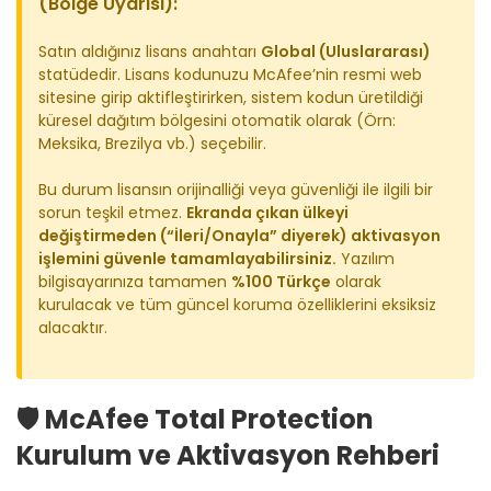
(Bölge Uyarısı):
Satın aldığınız lisans anahtarı
Global (Uluslararası)
statüdedir. Lisans kodunuzu McAfee’nin resmi web
sitesine girip aktifleştirirken, sistem kodun üretildiği
küresel dağıtım bölgesini otomatik olarak (Örn:
Meksika, Brezilya vb.) seçebilir.
Bu durum lisansın orijinalliği veya güvenliği ile ilgili bir
sorun teşkil etmez.
Ekranda çıkan ülkeyi
değiştirmeden (“İleri/Onayla” diyerek) aktivasyon
işlemini güvenle tamamlayabilirsiniz.
Yazılım
bilgisayarınıza tamamen
%100 Türkçe
olarak
kurulacak ve tüm güncel koruma özelliklerini eksiksiz
alacaktır.
🛡️ McAfee Total Protection
Kurulum ve Aktivasyon Rehberi