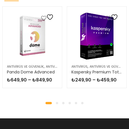
,
,
ANTIVIRÜS VE GÜVENLIK
ANTIVIRÜS
ANTIVIRÜS
ANTIVIRÜS VE GÜVENLIK
Panda Dome Advanced
Kaspersky Premium Total Security
Fiyat
Fiyat
₺
649,90
–
₺
849,90
₺
249,90
–
₺
459,90
aralığı:
aralığ
₺649,90
₺249
-
-
₺849,90
₺459