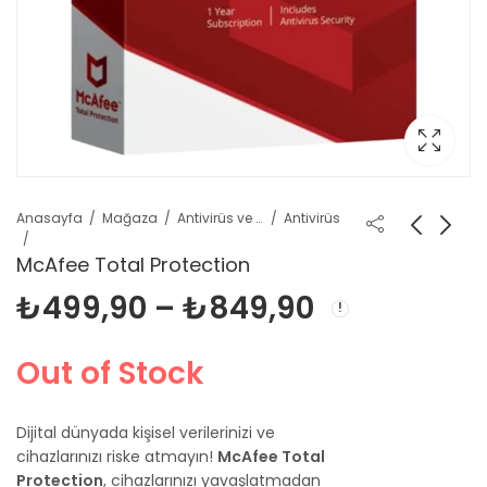
Anasayfa
Mağaza
Antivirüs ve Güvenlik
Antivirüs
McAfee Total Protection
Fiyat
₺
499,90
–
₺
849,90
aralığı:
Out of Stock
₺499,90
Dijital dünyada kişisel verilerinizi ve
-
cihazlarınızı riske atmayın!
McAfee Total
Protection
, cihazlarınızı yavaşlatmadan