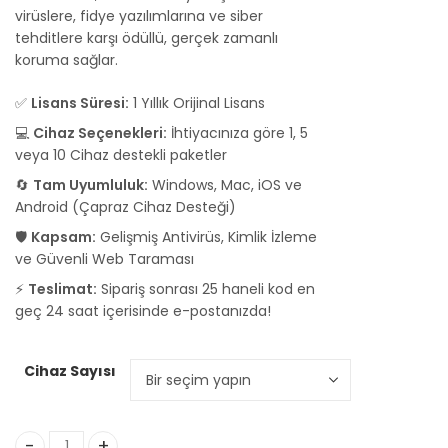
₺849,90
virüslere, fidye yazılımlarına ve siber
tehditlere karşı ödüllü, gerçek zamanlı
koruma sağlar.
✅
Lisans Süresi:
1 Yıllık Orijinal Lisans
💻
Cihaz Seçenekleri:
İhtiyacınıza göre 1, 5
veya 10 Cihaz destekli paketler
🔄
Tam Uyumluluk:
Windows, Mac, iOS ve
Android (Çapraz Cihaz Desteği)
🛡️
Kapsam:
Gelişmiş Antivirüs, Kimlik İzleme
ve Güvenli Web Taraması
⚡
Teslimat:
Sipariş sonrası 25 haneli kod en
geç 24 saat içerisinde e-postanızda!
Cihaz Sayısı