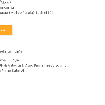
/Mobil)
zlandırma
esap (Mail ve Parola) Teslimi (24
kle
z VPN & Antivirüs) adet
nlik
,
Antivirüs
ime - 3 Aylık
,
VPN & Antivirüs)
,
Avira Prime hesap satın al
,
a Prime Satın Al