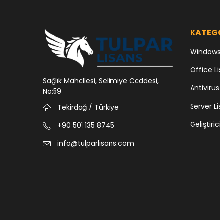
KATEG
Windows 
Office Li
Sağlık Mahallesi, Selimiye Caddesi,
Antivirüs
No:59
Server Li
Tekirdağ / Türkiye
Geliştiric
+90 501 135 8745
info@tulparlisans.com