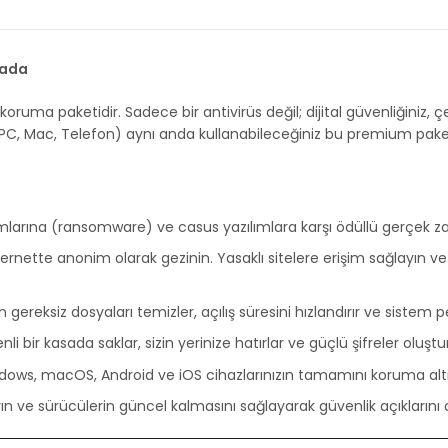
rada
 koruma paketidir. Sadece bir antivirüs değil; dijital güvenliğiniz, ç
PC, Mac, Telefon) aynı anda kullanabileceğiniz bu premium paket 
lımlarına (ransomware) ve casus yazılımlara karşı ödüllü gerçek 
rnette anonim olarak gezinin. Yasaklı sitelere erişim sağlayın ve 
n gereksiz dosyaları temizler, açılış süresini hızlandırır ve sistem
li bir kasada saklar, sizin yerinize hatırlar ve güçlü şifreler oluştu
dows, macOS, Android ve iOS cihazlarınızın tamamını koruma altına
n ve sürücülerin güncel kalmasını sağlayarak güvenlik açıklarını 