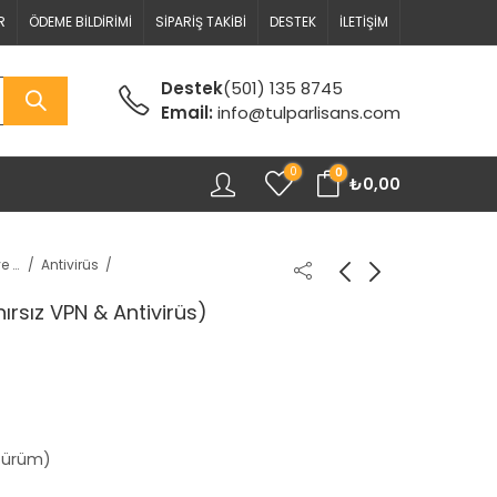
R
ÖDEME BILDIRIMI
SIPARIŞ TAKIBI
DESTEK
İLETIŞIM
Destek
(501) 135 8745
Email:
info@tulparlisans.com
0
0
₺
0,00
Antivirüs ve Güvenlik
Antivirüs
nırsız VPN & Antivirüs)
 Sürüm)