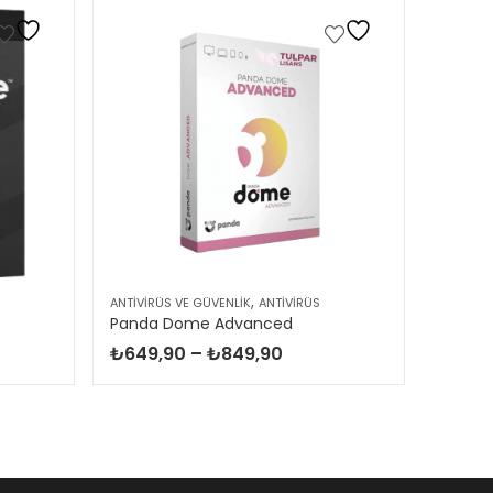
,
ANTIVIRÜS VE GÜVENLIK
ANTIVIRÜS
ANTIVIR
Panda Dome Advanced
Kasper
Fiyat
₺
649,90
–
₺
849,90
₺
249
ı:
aralığı:
,90
₺649,90
-
,90
₺849,90