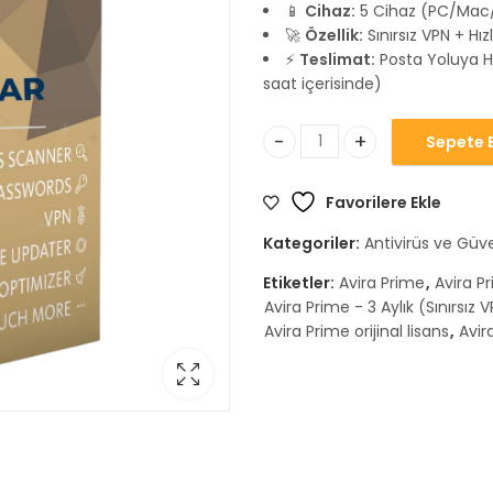
📱
Cihaz:
5 Cihaz (PC/Mac
🚀
Özellik:
Sınırsız VPN + Hı
⚡
Teslimat:
Posta Yoluya H
saat içerisinde)
Sepete E
Avira Prime - 3 Aylık (Sınırsı
Favorilere Ekle
Kategoriler:
Antivirüs ve Güve
Etiketler:
Avira Prime
,
Avira Pr
Avira Prime - 3 Aylık (Sınırsız 
Avira Prime orijinal lisans
,
Avir