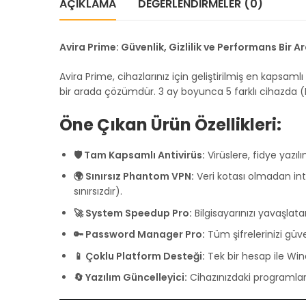
AÇIKLAMA
DEĞERLENDIRMELER (0)
Avira Prime: Güvenlik, Gizlilik ve Performans Bir A
Avira Prime, cihazlarınız için geliştirilmiş en kapsamlı
bir arada çözümdür. 3 ay boyunca 5 farklı cihazda (
Öne Çıkan Ürün Özellikleri:
🛡️ Tam Kapsamlı Antivirüs:
Virüslere, fidye yazı
🌍 Sınırsız Phantom VPN:
Veri kotası olmadan inte
sınırsızdır).
🚀 System Speedup Pro:
Bilgisayarınızı yavaşlata
🔑 Password Manager Pro:
Tüm şifrelerinizi güven
📱 Çoklu Platform Desteği:
Tek bir hesap ile Win
🔄 Yazılım Güncelleyici:
Cihazınızdaki programları