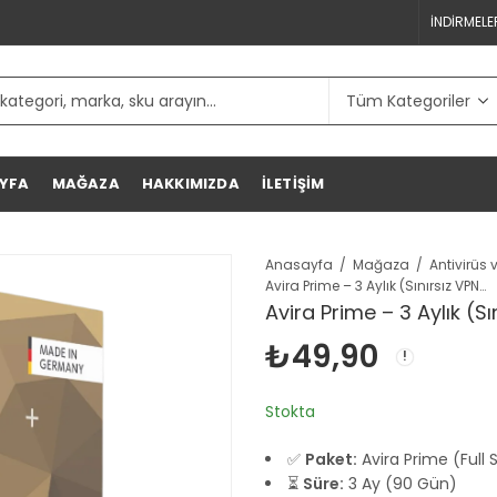
İNDIRMELE
YFA
MAĞAZA
HAKKIMIZDA
İLETIŞIM
Anasayfa
Mağaza
Avira Prime – 3 Aylık (Sınırsız VPN & Antivirüs)
Avira Prime – 3 Aylık (Sı
₺
49,90
Stokta
✅
Paket:
Avira Prime (Full
⏳
Süre:
3 Ay (90 Gün)