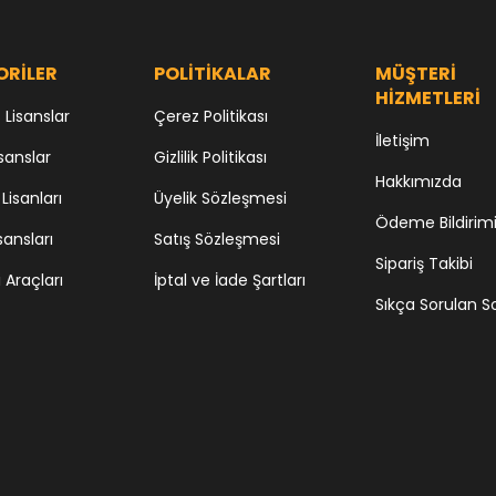
ORİLER
POLİTİKALAR
MÜŞTERİ
HİZMETLERİ
Lisanslar
Çerez Politikası
İletişim
sanslar
Gizlilik Politikası
Hakkımızda
 Lisanları
Üyelik Sözleşmesi
Ödeme Bildirim
sansları
Satış Sözleşmesi
Sipariş Takibi
i Araçları
İptal ve İade Şartları
Sıkça Sorulan S