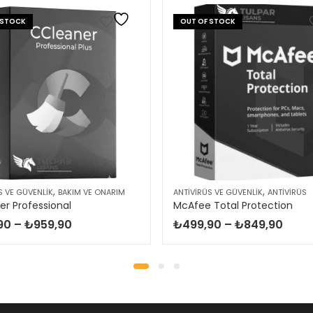
 STOCK
OUT OF STOCK
,
,
S VE GÜVENLIK
BAKIM VE ONARIM
ANTIVIRÜS VE GÜVENLIK
ANTIVIRÜS
r Professional
McAfee Total Protection
Fiyat
Fiyat
90
–
₺
959,90
₺
499,90
–
₺
849,90
aralığı:
aralığ
₺589,90
₺499
-
-
₺959,90
₺849