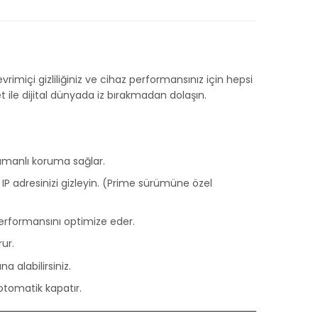
evrimiçi gizliliğiniz ve cihaz performansınız için hepsi
ile dijital dünyada iz bırakmadan dolaşın.
zamanlı koruma sağlar.
IP adresinizi gizleyin. (Prime sürümüne özel
 performansını optimize eder.
rur.
 alabilirsiniz.
otomatik kapatır.