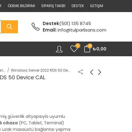
R
ÖDEME BILDIRIMI
SIPARIŞ TAKIBI
DESTEK
İLETIŞIM
Destek
(501) 135 8745
Email:
info@tulparlisans.com
0
0
₺
0,00
Server Lisansları
Windows Server 2022 RDS 50 Device CAL
DS 50 Device CAL
miş güvenlik altyapısıyla uyumlu
lı cihaza
(PC, Tablet, Terminal)
de uzak masaüstü bağlantısı yapma