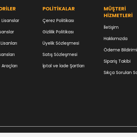
ORİLER
POLİTİKALAR
MÜŞTERİ
HİZMETLERİ
Lisanslar
Çerez Politikası
İletişim
sanslar
Gizlilik Politikası
Hakkımızda
 Lisanları
Üyelik Sözleşmesi
Ödeme Bildirim
sansları
Satış Sözleşmesi
Sipariş Takibi
i Araçları
İptal ve İade Şartları
Sıkça Sorulan S