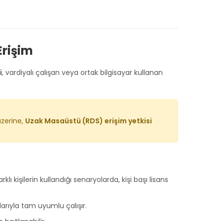
Erişim
i
, vardiyalı çalışan veya ortak bilgisayar kullanan
üzerine,
Uzak Masaüstü (RDS) erişim yetkisi
ı kişilerin kullandığı senaryolarda, kişi başı lisans
arıyla tam uyumlu çalışır.