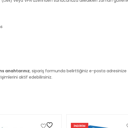
n (LAN) veya VPN üzerinden sunucunuza diledikleri zaman güvenle
ns
ns anahtarınız
, sipariş formunda belirttiğiniz e-posta adresiniz
mlerini aktif edebilirsiniz.
INDIRIM