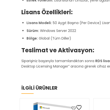
Esnek Yönetim:
Lisanslanan cihazlar, yerel ağda
Lisans Özellikleri:
Lisans Modeli:
50 Aygıt Başına (Per Device) Lisa
Sürüm:
Windows Server 2022
Bölge:
Global (Tüm Diller)
Teslimat ve Aktivasyon:
Siparişiniz başarıyla tamamlandıktan sonra
RDS lisa
Desktop Licensing Manager” aracına girerek cihaz erişi
İLGİLİ ÜRÜNLER