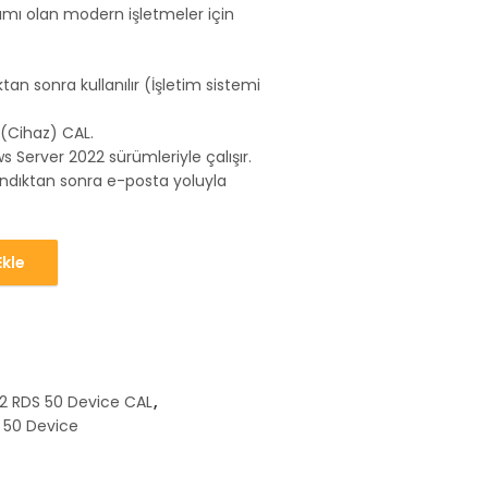
anımı olan modern işletmeler için
an sonra kullanılır (İşletim sistemi
(Cihaz) CAL.
Server 2022 sürümleriyle çalışır.
andıktan sonra e-posta yoluyla
kle
 Device CAL adet
2 RDS 50 Device CAL
,
 50 Device