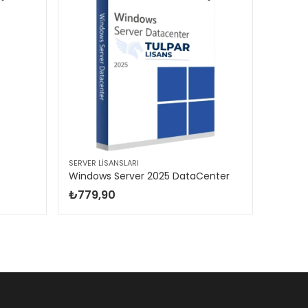
SERVER LISANSLARI
SERVER L
Windows Server 2025 DataCenter
Window
₺
779,90
₺
539