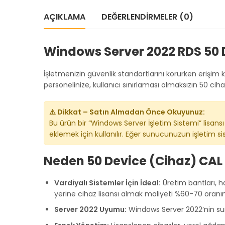
AÇIKLAMA
DEĞERLENDIRMELER (0)
Windows Server 2022 RDS 50 D
İşletmenizin güvenlik standartlarını korurken erişim k
personelinize, kullanıcı sınırlaması olmaksızın 50 ci
⚠️ Dikkat – Satın Almadan Önce Okuyunuz:
Bu ürün bir “Windows Server İşletim Sistemi” lisansı 
eklemek için kullanılır. Eğer sunucunuzun işletim s
Neden 50 Device (Cihaz) CAL 
Vardiyalı Sistemler İçin İdeal:
Üretim bantları, ha
yerine cihaz lisansı almak maliyeti %60-70 oranın
Server 2022 Uyumu:
Windows Server 2022’nin sund