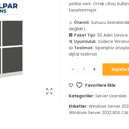
yetkisi verir. Ortak cihaz kull
tasarlanmıştır.
⚠️
Önemli:
Sunucu lisanslandıkt
değildir).
🏢
Paket Tipi:
50 Adet Device 
🔄
Uyumluluk:
Sadece Windows 
📧
Teslimat:
Siparişiniz onayl
dijital teslimat.
Sepete E
Windows Server 2022 RDS 50
Favorilere Ekle
Kategoriler:
Server Lisansları
Etiketler:
Windows Server 202
Windows Server 2022 RDS CAL