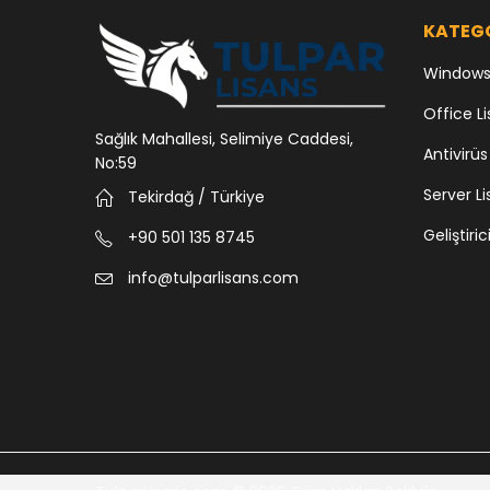
KATEG
Windows 
Office Li
Sağlık Mahallesi, Selimiye Caddesi,
Antivirüs
No:59
Server Li
Tekirdağ / Türkiye
Geliştiric
+90 501 135 8745
info@tulparlisans.com