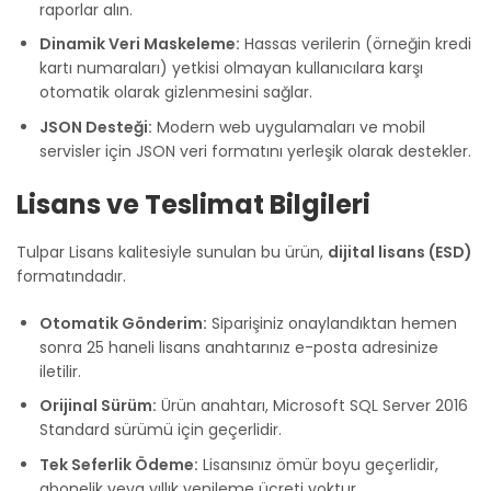
raporlar alın.
Dinamik Veri Maskeleme:
Hassas verilerin (örneğin kredi
kartı numaraları) yetkisi olmayan kullanıcılara karşı
otomatik olarak gizlenmesini sağlar.
JSON Desteği:
Modern web uygulamaları ve mobil
servisler için JSON veri formatını yerleşik olarak destekler.
Lisans ve Teslimat Bilgileri
Tulpar Lisans kalitesiyle sunulan bu ürün,
dijital lisans (ESD)
formatındadır.
Otomatik Gönderim:
Siparişiniz onaylandıktan hemen
sonra 25 haneli lisans anahtarınız e-posta adresinize
iletilir.
Orijinal Sürüm:
Ürün anahtarı, Microsoft SQL Server 2016
Standard sürümü için geçerlidir.
Tek Seferlik Ödeme:
Lisansınız ömür boyu geçerlidir,
abonelik veya yıllık yenileme ücreti yoktur.