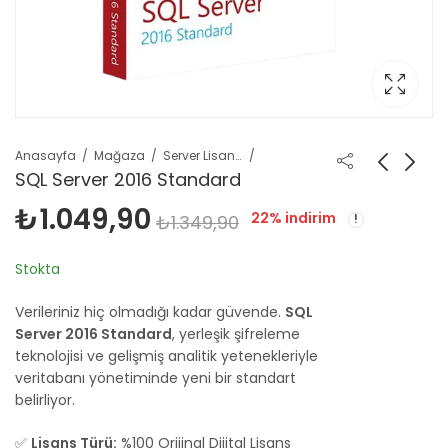
Anasayfa
Mağaza
Server Lisansları
SQL Server 2016 Standard
₺
1.049,90
22
% indirim
₺
1.349,90
Stokta
Verileriniz hiç olmadığı kadar güvende.
SQL
Server 2016 Standard
, yerleşik şifreleme
teknolojisi ve gelişmiş analitik yetenekleriyle
veritabanı yönetiminde yeni bir standart
belirliyor.
✅
Lisans Türü:
%100 Orijinal Dijital Lisans