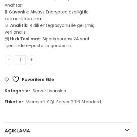
Anahtarı
🔒
Güvenlik:
Always Encrypted özelliği ile
katmanlı koruma.
📊
Analitik:
R dili entegrasyonu ile gelişmiş
veri analizi.
📨
Hızlı Teslimat:
Sipariş sonrası 24 saat
içerisinde e-posta ile gönderim.
SQL Server 2016 Standard adet
Favorilere Ekle
Kategoriler:
Server Lisansları
Etiketler:
Microsoft SQL Server 2016 Standard
AÇIKLAMA