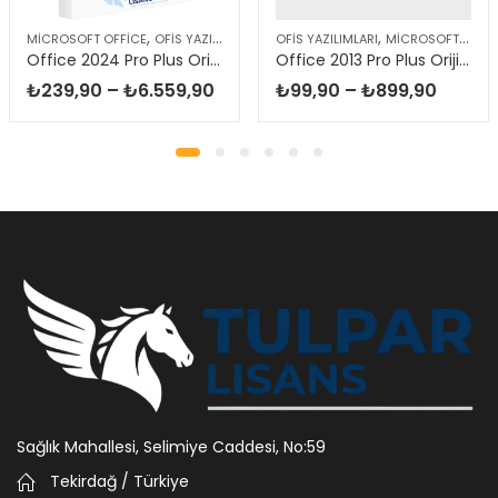
,
,
MICROSOFT OFFICE
OFIS YAZILIMLARI
OFIS YAZILIMLARI
MICROSOFT OFFICE
Office 2024 Pro Plus Orijinal Lisans
Office 2013 Pro Plus Orijinal Lisans
Fiyat
Fiyat
₺
239,90
–
₺
6.559,90
₺
99,90
–
₺
899,90
aralığı:
aralığı:
₺239,90
₺99,9
-
-
₺6.559,90
₺899,
Sağlık Mahallesi, Selimiye Caddesi, No:59
Tekirdağ / Türkiye